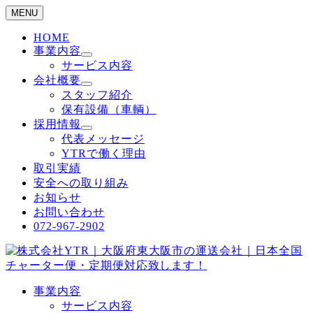
MENU
HOME
事業内容
サービス内容
会社概要
スタッフ紹介
保有設備（車輌）
採用情報
代表メッセージ
YTRで働く理由
取引実績
安全への取り組み
お知らせ
お問い合わせ
072-967-2902
事業内容
サービス内容