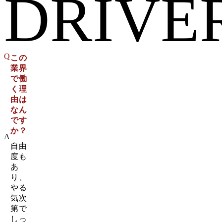
DRIVE
Q
この
業界
で働
く理
由は
なん
です
か？
A
自由
度も
あ
り、
やる
気次
第で
しっ