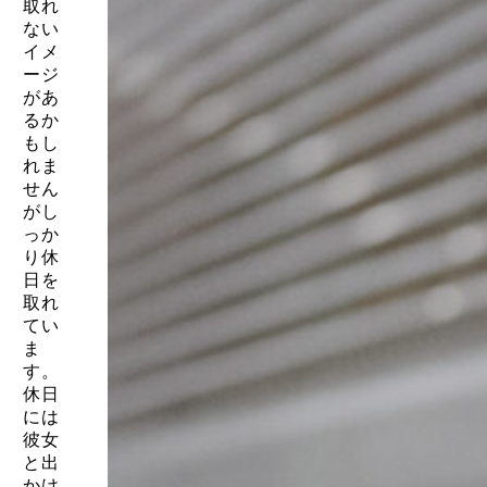
取れ
ない
イメ
ージ
があ
るか
もし
れま
せん
がし
っか
り休
日を
取れ
てい
ま
す。
休日
には
彼女
と出
かけ