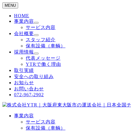
MENU
HOME
事業内容
サービス内容
会社概要
スタッフ紹介
保有設備（車輌）
採用情報
代表メッセージ
YTRで働く理由
取引実績
安全への取り組み
お知らせ
お問い合わせ
072-967-2902
事業内容
サービス内容
保有設備（車輌）