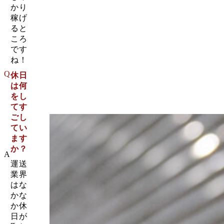
かり
稼げ
ると
ころ
です
ね！
Q
休日
は何
をし
てす
ごし
てい
ます
か？
A
運送
業界
はな
かな
か休
日が