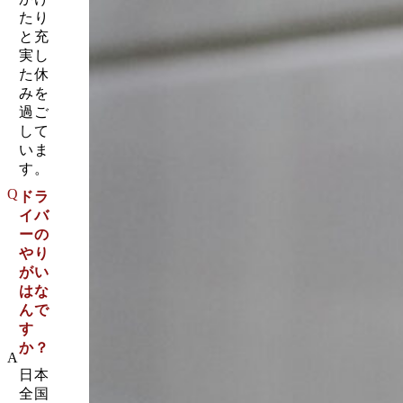
たり
と充
実し
た休
みを
過ご
して
いま
す。
Q
ドラ
イバ
ーの
やり
がい
はな
んで
す
か？
A
日本
全国