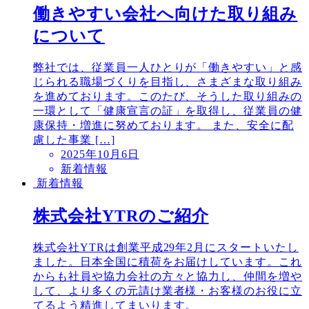
働きやすい会社へ向けた取り組み
について
弊社では、従業員一人ひとりが「働きやすい」と感
じられる職場づくりを目指し、さまざまな取り組み
を進めております。このたび、そうした取り組みの
一環として「健康宣言の証」を取得し、従業員の健
康保持・増進に努めております。 また、安全に配
慮した事業 […]
2025年10月6日
新着情報
新着情報
株式会社YTRのご紹介
株式会社YTRは創業平成29年2月にスタートいたし
ました。日本全国に積荷をお届けしています。これ
からも社員や協力会社の方々と協力し、仲間を増や
して、より多くの元請け業者様・お客様のお役に立
てるよう精進してまいります。