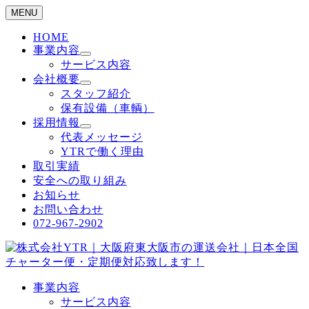
MENU
HOME
事業内容
サービス内容
会社概要
スタッフ紹介
保有設備（車輌）
採用情報
代表メッセージ
YTRで働く理由
取引実績
安全への取り組み
お知らせ
お問い合わせ
072-967-2902
事業内容
サービス内容